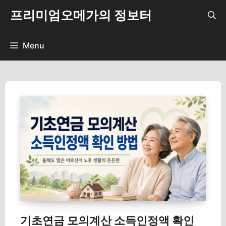
컨
프리미엄오메가의 정보터
텐
츠
로
Menu
건
너
뛰
기
기초연금 모의계산 소득인정액 확인