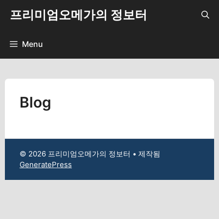
컨
프리미엄오메가의 정보터
텐
츠
로
Menu
건
너
뛰
기
Blog
© 2026 프리미엄오메가의 정보터
• 제작됨
GeneratePress